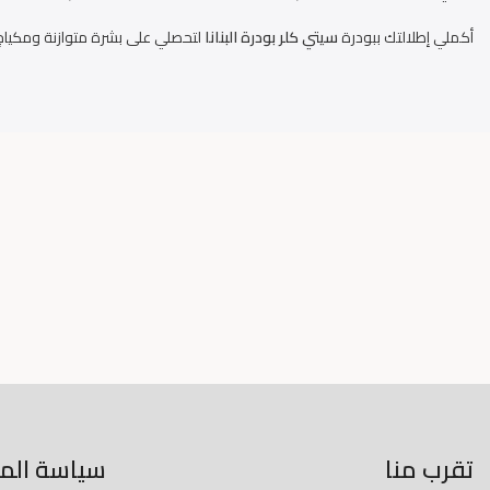
أكملي إطلالتك ببودرة
سيتي كلر بودرة البنانا
لتحصلي على بشرة متوازنة ومكياج
تقرب منا
سياسة المت