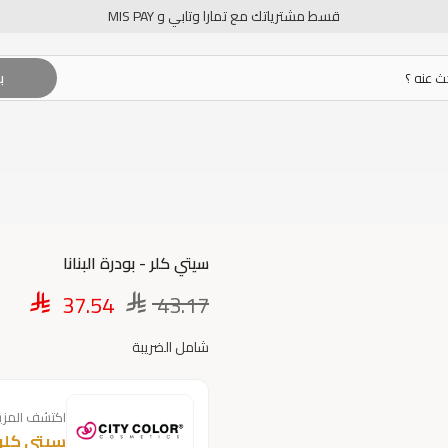
قسط مشترياتك مع تمارا وتابي و MIS PAY
ب
سيتي كلر - بودرة البنانا
37.54
43.17
شامل الضريبة
اكتشف المزي
سيتي كلر