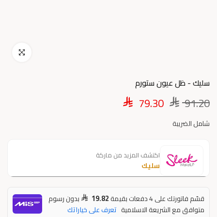
اضغط للتكبير
سليك - ظل عيون ستورم
79.30
91.20
شامل الضريبة
اكتشف المزيد من ماركة
سليك
19.82
قسّم فاتورتك على 4 دفعات بقيمة
بدون رسوم
متوافق مع الشريعة الاسلامية
تعرف على خياراتك