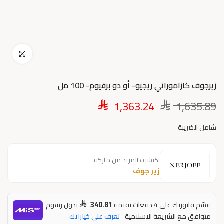
اضغط للتكبير
زيرجوف كازاموراتي ريجيو- أو دو برفيوم- 100 مل
1,363.24
1,635.89
شامل الضريبة
اكتشف المزيد من ماركة
زير جوف
340.81
قسّم فاتورتك على 4 دفعات بقيمة
بدون رسوم
متوافق مع الشريعة الاسلامية
تعرف على خياراتك