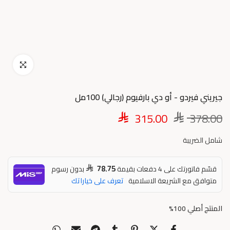
اضغط للتكبير
جيريني فيردو - أو دي بارفيوم (رجالي) 100مل
315.00
378.00
شامل الضريبة
78.75
قسّم فاتورتك على 4 دفعات بقيمة
بدون رسوم
متوافق مع الشريعة الاسلامية
تعرف على خياراتك
المنتج أصلي 100%