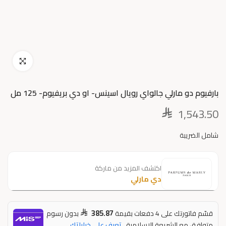
اضغط للتكبير
بارفيوم دو مارلي جالواي رويال اسينس- او دي بريفيوم- 125 مل
1,543.50
شامل الضريبة
اكتشف المزيد من ماركة
دي مارلي
385.87
قسّم فاتورتك على 4 دفعات بقيمة
بدون رسوم
متوافق مع الشريعة الاسلامية
تعرف على خياراتك