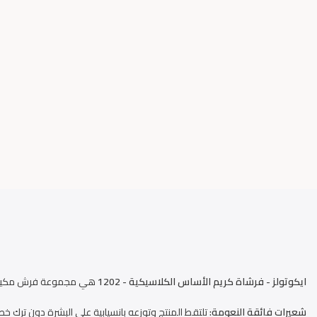
ايكوتولز - فرشاة كريم الأساس الكلاسيكية - 1202
هي مجموعة فرش مكياج مص
شعيرات فائقة النعومة:
تلتقط المنتج وتوزعه بانسيابية على البشرة دون ترك خط