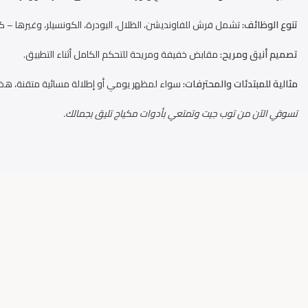
تنوع الوظائف:
تشمل فرش للفاونديشن، الظلال، البودرة، الكونسيلر، وغيرها – ك
تصميم أنيق ومريح:
مقابض خفيفة ومريحة للتحكم الكامل أثناء التطبيق.
مثالية للمبتدئات والمحترفات:
سواء لمظهر يومي أو إطلالة مسائية متقنة، هذه
تسوقي الآن من توب جيت وتمتعي بأدوات مكياج تليق بجمالك.